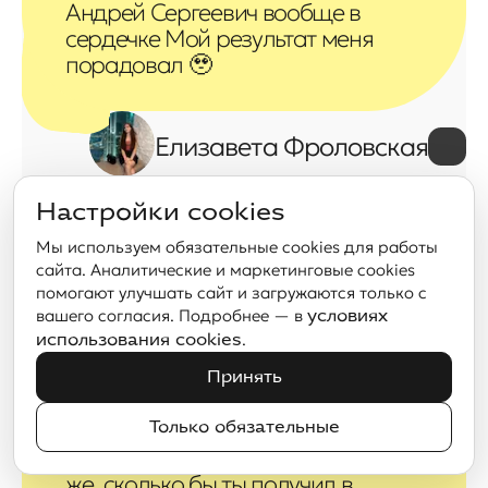
Андрей Сергеевич вообще в
сердечке Мой результат меня
порадовал 🥹
Елизавета Фроловская
Настройки cookies
Много информации, которая
Мы используем обязательные cookies для работы
сайта. Аналитические и маркетинговые cookies
подается размеренно и умело,
помогают улучшать сайт и загружаются только с
очень интересно и красочно, чего
вашего согласия. Подробнее — в
условиях
часто не хватает в других онлайн
.
использования cookies
школах. Я получала наслаждение
и каждый новый месяц
Принять
приобретала незаменимую базу
Только обязательные
во всех нужных мне темах. При
доступной цене дается столько
же, сколько бы ты получил в