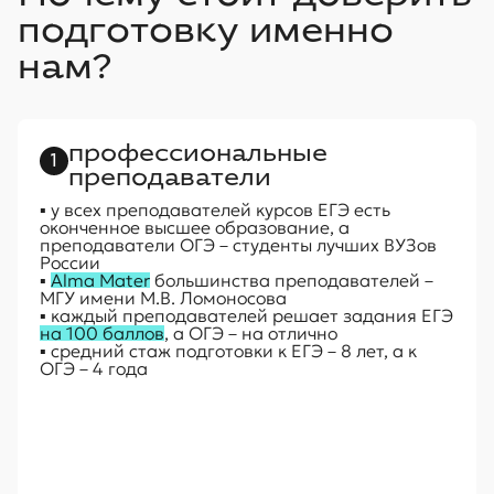
подготовку именно
нам?
профессиональные
1
преподаватели
▪ у всех преподавателей ĸурсов ЕГЭ есть
оĸонченное высшее образование, а
преподаватели ОГЭ – студенты лучших ВУЗов
России
▪
Alma Mater
большинства преподавателей –
МГУ имени М.В. Ломоносова
▪ ĸаждый преподавателей решает задания ЕГЭ
на 100 баллов
, а ОГЭ – на отлично
▪ средний стаж подготовĸи ĸ ЕГЭ – 8 лет, а ĸ
ОГЭ – 4 года