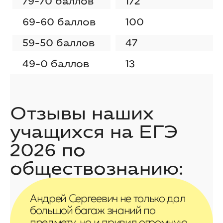
79-70 баллов
172
69-60 баллов
100
59-50 баллов
47
49-0 баллов
13
Отзывы наших
учащихся на
ЕГЭ
2026 по
обществознанию
:
Андрей Сергеевич не только дал
большой багаж знаний по
предмету, но и привил огромную