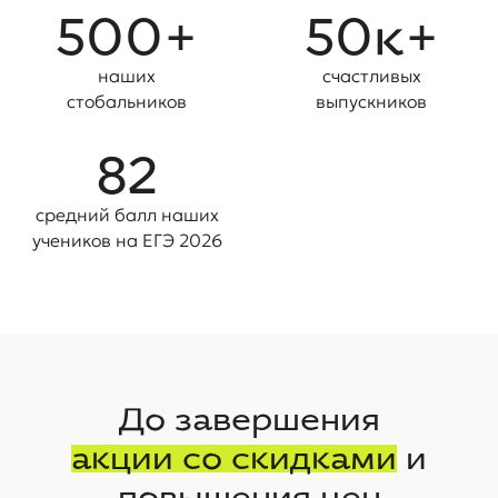
500+
50к+
наших
счастливых
стобальников
выпускников
82
средний балл наших
учениĸов на ЕГЭ 2026
До завершения
акции со скидками
и
повышения цен