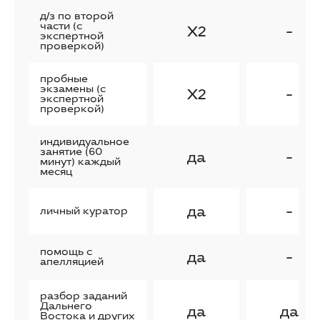
д/з по второй
части (с
X2
-
экспертной
проверкой)
пробные
экзамены (с
X2
-
экспертной
проверкой)
индивидуальное
занятие (60
да
-
минут) каждый
месяц
да
-
личный куратор
помощь с
да
-
апелляцией
разбор заданий
Дальнего
да
да
Востока и других