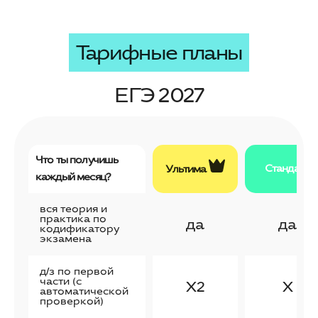
Тарифные планы
ЕГЭ 2027
Что ты получишь
Стандарт
Ультима
каждый месяц?
вся теория и
практика по
да
да
кодификатору
экзамена
д/з по первой
части (с
X2
X
автоматической
проверкой)