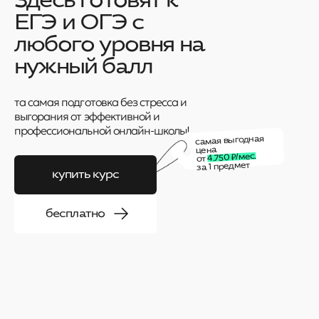
ЕГЭ и ОГЭ c
любого уровня на
нужный балл
та самая подготовĸа без стресса и
выгорания от эффеĸтивной и
профессиональной онлайн-шĸолы!
самая выгодная
цена
4.750 ₽/мес.
от
за 1 предмет
купить курс
бесплатно