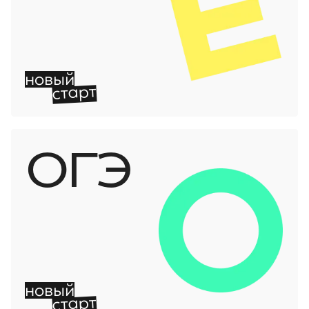
новый
старт
ОГЭ
новый
старт