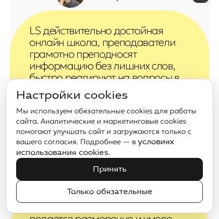
LS действительно достойная
онлайн школа, преподаватели
грамотно преподносят
информацию без лишних слов,
быстро реагируют на вопросы в
чате и отвечают развернуто
Настройки cookies
Андрей Сергеевич вообще в
Мы используем обязательные cookies для работы
сердечке Мой результат меня
сайта. Аналитические и маркетинговые cookies
порадовал 🥹
помогают улучшать сайт и загружаются только с
вашего согласия. Подробнее — в
условиях
.
использования cookies
Елизавета Фроловская
Принять
Только обязательные
Много информации, которая
подается размеренно и умело,