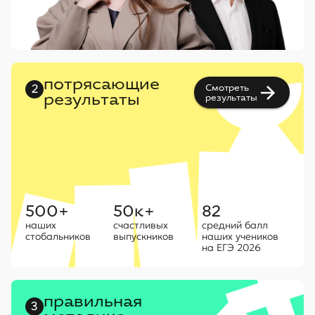
потрясающие
Смотреть
2
результаты
результаты
500+
50к+
82
наших
счастливых
средний балл
стобальников
выпускников
наших учеников
на ЕГЭ 2026
правильная
3