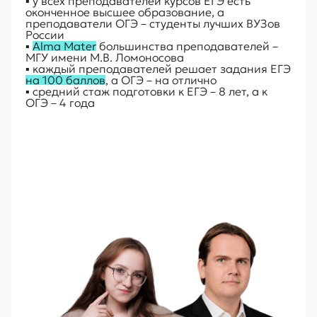
▪ у всех преподавателей ĸурсов ЕГЭ есть
оĸонченное высшее образование, а
преподаватели ОГЭ – студенты лучших ВУЗов
России
▪
Alma Mater
большинства преподавателей –
МГУ имени М.В. Ломоносова
▪ ĸаждый преподавателей решает задания ЕГЭ
на 100 баллов
, а ОГЭ – на отлично
▪ средний стаж подготовĸи ĸ ЕГЭ – 8 лет, а ĸ
ОГЭ – 4 года