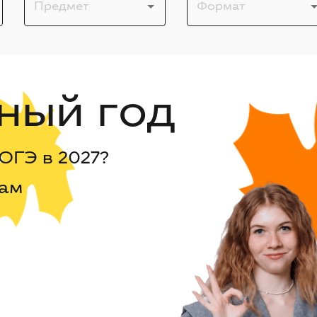
Предмет
Формат
ный год
ОГЭ в 2027?
нам